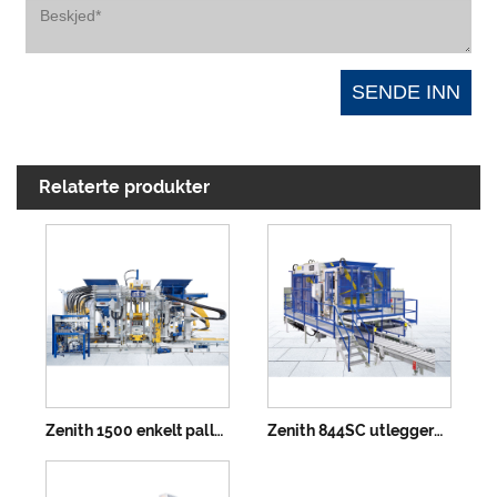
Relaterte produkter
Zenith 1500 enkelt palleblokkmaskin
Zenith 844SC utleggerblokkmaskin