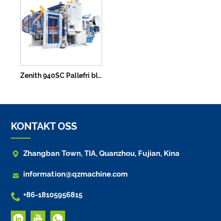
Zenith 940SC Pallefri blokkmaskin
KONTAKT OSS

Zhangban Town, TIA, Quanzhou, Fujian, Kina

information@qzmachine.com

+86-18105956815