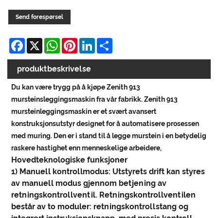
Send forespørsel
Facebook
X
WhatsApp
Pinterest
LinkedIn
Share
produktbeskrivelse
Du kan være trygg på å kjøpe Zenith 913
mursteinsleggingsmaskin fra vår fabrikk. Zenith 913
mursteinleggingsmaskin er et svært avansert
konstruksjonsutstyr designet for å automatisere prosessen
med muring. Den er i stand til å legge murstein i en betydelig
raskere hastighet enn menneskelige arbeidere,
Hovedteknologiske funksjoner
1) Manuell kontrollmodus: Utstyrets drift kan styres
av manuell modus gjennom betjening av
retningskontrollventil. Retningskontrollventilen
består av to moduler: retningskontrollstang og