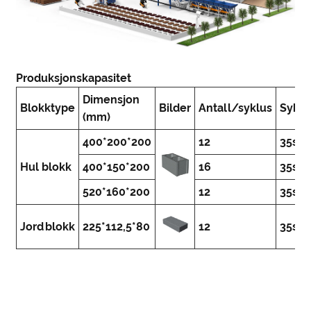
Produksjonskapasitet
Dimensjon
Blokktype
Bilder
Antall/syklus
Syklu
(mm)
400*200*200
12
35s
Hul blokk
400*150*200
16
35s
520*160*200
12
35s
Jordblokk
225*112,5*80
12
35s