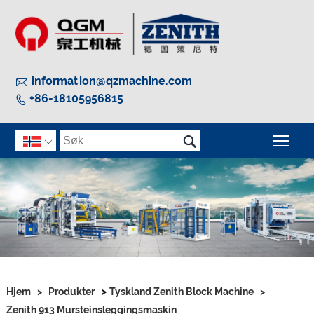

information@qzmachine.com
+86-18105956815


Vek

>
Hjem
>
Produkter
Tyskland Zenith Block Machine
>
Zenith 913 Mursteinsleggingsmaskin